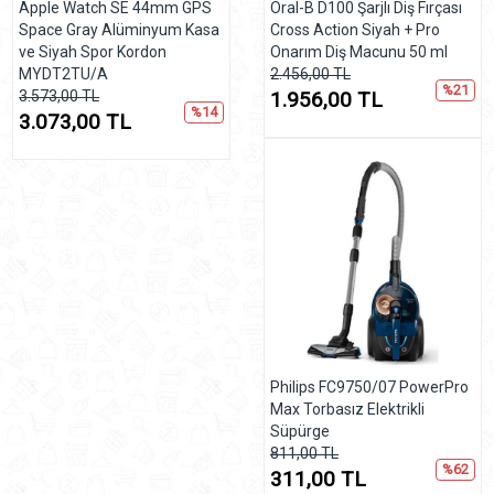
Apple Watch SE 44mm GPS
Oral-B D100 Şarjlı Diş Fırçası
Space Gray Alüminyum Kasa
Cross Action Siyah + Pro
ve Siyah Spor Kordon
Onarım Diş Macunu 50 ml
MYDT2TU/A
2.456,00 TL
%21
3.573,00 TL
1.956,00 TL
%14
3.073,00 TL
Philips FC9750/07 PowerPro
Max Torbasız Elektrikli
Süpürge
811,00 TL
%62
311,00 TL