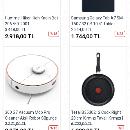
Hummel Hiker High Kadın Bot
Samsung Galaxy Tab A7 SM-
206750-2001
T507 32 GB 10.4" Tablet
3.418,00 TL
2.244,00 TL
%15
%23
2.918,00 TL
1.744,00 TL
360 S7 Vacuum Mop Pro
Tefal B3530212 Cook Right
Cleaner Akıllı Robot Süpürge
20 cm Kırmızı Tava [ Kırmızı ]
3.371,00 TL
6.723,00 TL
%15
%8