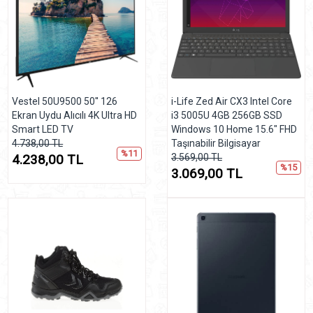
Vestel 50U9500 50'' 126
i-Life Zed Air CX3 Intel Core
Ekran Uydu Alıcılı 4K Ultra HD
i3 5005U 4GB 256GB SSD
Smart LED TV
Windows 10 Home 15.6" FHD
4.738,00 TL
Taşınabilir Bilgisayar
%11
4.238,00 TL
3.569,00 TL
%15
3.069,00 TL