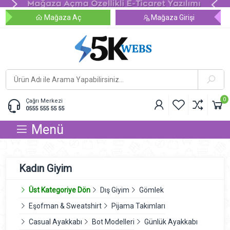
Mağaza Aç
Mağaza Girişi
0
Çağrı Merkezi
0555 555 55 55
Menü
Kadın Giyim
Üst Kategoriye Dön
Dış Giyim
Gömlek
Eşofman & Sweatshirt
Pijama Takımları
Casual Ayakkabı
Bot Modelleri
Günlük Ayakkabı