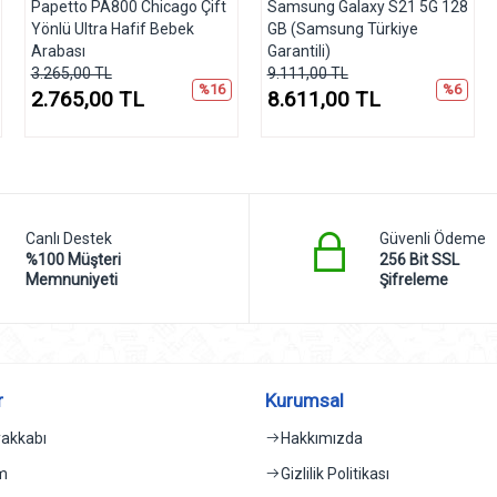
Papetto PA800 Chicago Çift
Samsung Galaxy S21 5G 128
Yönlü Ultra Hafif Bebek
GB (Samsung Türkiye
Arabası
Garantili)
3.265,00 TL
9.111,00 TL
%16
%6
2.765,00 TL
8.611,00 TL
Canlı Destek
Güvenli Ödeme
%100 Müşteri
256 Bit SSL
Memnuniyeti
Şifreleme
r
Kurumsal
yakkabı
Hakkımızda
im
Gizlilik Politikası