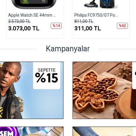
Apple Watch SE 44mm ...
Philips FC9750/07 Po...
3.573,00 TL
811,00 TL
%14
%62
3.073,00 TL
311,00 TL
Kampanyalar