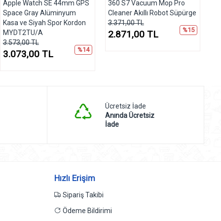
Apple Watch SE 44mm GPS
360 S7 Vacuum Mop Pro
Space Gray Alüminyum
Cleaner Akıllı Robot Süpürge
Kasa ve Siyah Spor Kordon
3.371,00 TL
%15
MYDT2TU/A
2.871,00 TL
3.573,00 TL
%14
3.073,00 TL
Ücretsiz İade
Anında Ücretsiz
İade
Hızlı Erişim
Sipariş Takibi
Ödeme Bildirimi