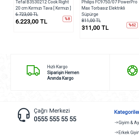
sı
Tefal B3530212 Cook Right
Philips FC9750/07 PowerPro
20 cm Kırmızı Tava [ Kırmızı ]
Max Torbasız Elektrikli
6.723,00 TL
Süpürge
%8
6.223,00 TL
811,00 TL
21
%62
311,00 TL
Hızlı Kargo
Siparişin Hemen
Anında Kargo
Çağrı Merkezi
Kategorile
0555 555 55 55
Giyim & A
Erkek Giy