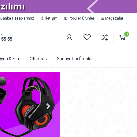
Banka Hesaplarımız
İletişim
Popüler Ürünler
Mağazalar
zi
0
 55 55
Oyun & Film
Otomotiv
Sanayi Tipi Ürünler