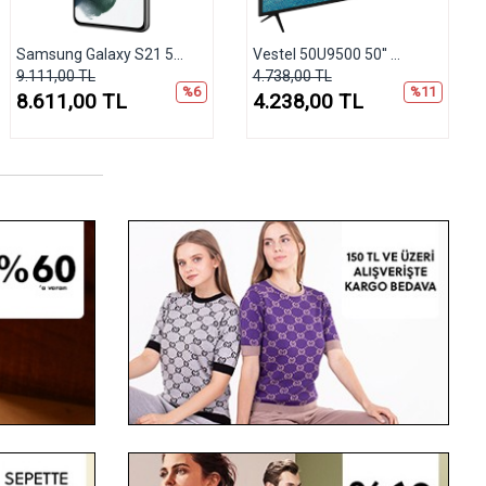
Samsung Galaxy S21 5...
Vestel 50U9500 50'' ...
9.111,00 TL
4.738,00 TL
%6
%11
8.611,00 TL
4.238,00 TL