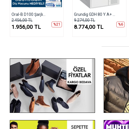
Oral-B D100 Şarjlı...
Grundig GDH 80 Y A+ ...
2.456,00 TL
9.274,00 TL
%21
%6
1.956,00 TL
8.774,00 TL